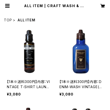
ALL ITEM | CRAFT WASH & DE
NIM-WASH VINTAGE
TOP
ALL ITEM
【1本※送料300円】内容：VI
【1本※送料300円】内容：D
NTAGE T-SHIRT LAUND
ENIM-WASH VINTAGE(G
RY WASH/1本
OLD※フローラル)/1本
¥3,080
¥3,080