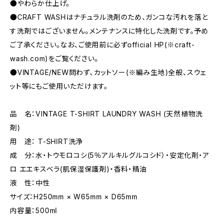
●やわらか仕上げ。
●CRAFT WASHはナチュラル洗剤のため、ガンコな汚れを落と
す洗剤ではございません。メンテナンスに特化した洗剤です。予め
ご了承ください。なお、ご使用前に必ずofficial HP(※craft-
wash.com)をご覧ください。
●VINTAGE/NEW問わず、カットソー(※編み生地)全般、スウェ
ット等にもご使用いただけます。
品 名：VINTAGE T-SHIRT LAUNDRY WASH (天然植物洗
剤)
用 途： T-SHIRT洗浄
成 分：水・トウモロコシ(5％アルキルグルコシド）・安定化剤・ア
ロ エエキスベラ(肌保湿保護剤)・香料・精油
液 性：中性
サイズ：H250mm × W65mm × D65mm
内容量：500ml