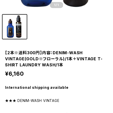
1
/1
【2本※送料300円】内容：DENIM-WASH
VINTAGE(GOLD※フローラル)/1本＋VINTAGE T-
SHIRT LAUNDRY WASH/1本
¥6,160
International shipping available
★★★ DENIM-WASH VINTAGE