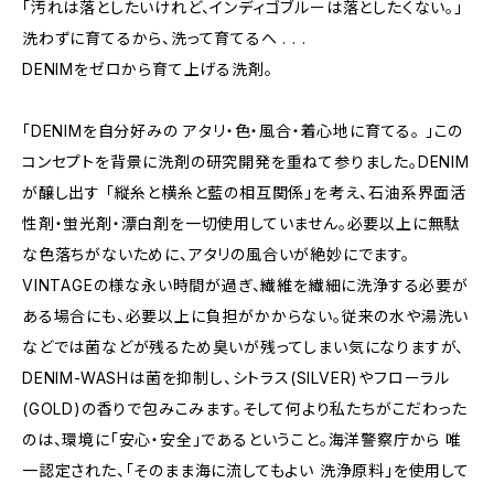
「汚れは落としたいけれど、インディゴブルーは落としたくない。」
洗わずに育てるから、洗って育てるへ . . .
DENIMをゼロから育て上げる洗剤。
「DENIMを自分好みの アタリ・色・風合・着心地に育てる。 」この
コンセプトを背景に洗剤の研究開発を重ねて参りました。DENIM
が醸し出す 「縦糸と横糸と藍の相互関係」を考え、石油系界面活
性剤・蛍光剤・漂白剤を一切使用していません。必要以上に無駄
な色落ちがないために、アタリの風合いが絶妙にでます。
VINTAGEの様な永い時間が過ぎ、繊維を繊細に洗浄する必要が
ある場合にも、必要以上に負担がかからない。従来の水や湯洗い
などでは菌などが残るため臭いが残ってしまい気になりますが、
DENIM-WASHは菌を抑制し、シトラス(SILVER)やフローラル
(GOLD)の香りで包みこみます。そして何より私たちがこだわった
のは、環境に「安心・安全」であるということ。海洋警察庁から 唯
一認定された、「そのまま海に流してもよい 洗浄原料」を使用して