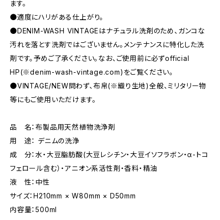
ます。
●適度にハリがある仕上がり。
●DENIM-WASH VINTAGEはナチュラル洗剤のため、ガンコな
汚れを落とす洗剤ではございません。メンテナンスに特化した洗
剤です。予めご了承ください。なお、ご使用前に必ずofficial
HP(※denim-wash-vintage.com)をご覧ください。
●VINTAGE/NEW問わず、布帛(※織り生地)全般、ミリタリー物
等にもご使用いただけます。
品 名：布製品用天然植物洗浄剤
用 途： デニムの洗浄
成 分：水・大豆脂肪酸(大豆レシチン・大豆イソフラボン・α-トコ
フェロール含む）・アニオン系活性剤・香料・精油
液 性：中性
サイズ：H210mm × W80mm × D50mm
内容量：500ml