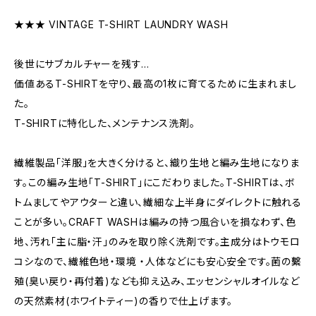
★★★ VINTAGE T-SHIRT LAUNDRY WASH
後世にサブカルチャーを残す...
価値あるT-SHIRTを守り、最高の1枚に育てるために生まれまし
た。
T-SHIRTに特化した、メンテナンス洗剤。
繊維製品「洋服」を大きく分けると、織り生地と編み生地になりま
す。この編み生地「T-SHIRT」にこだわりました。T-SHIRTは、ボ
トムましてやアウターと違い、繊細な上半身にダイレクトに触れる
ことが多い。CRAFT WASHは編みの持つ風合いを損なわず、色
地、汚れ「主に脂・汗」のみを取り除く洗剤です。主成分はトウモロ
コシなので、繊維色地・環境 ・人体などにも安心安全です。菌の繫
殖(臭い戻り・再付着)なども抑え込み、エッセンシャルオイルなど
の天然素材(ホワイトティー)の香りで仕上げます。