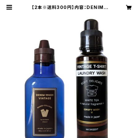
【2本※送料300円】内容：DENIM-
WASH VINTAGE(GOLD※フロー
ラル)/1本＋VINTAGE T-SHIRT L
AUNDRY WASH/1本 | CRAFT W
ASH & DENIM-WASH VINTAGE